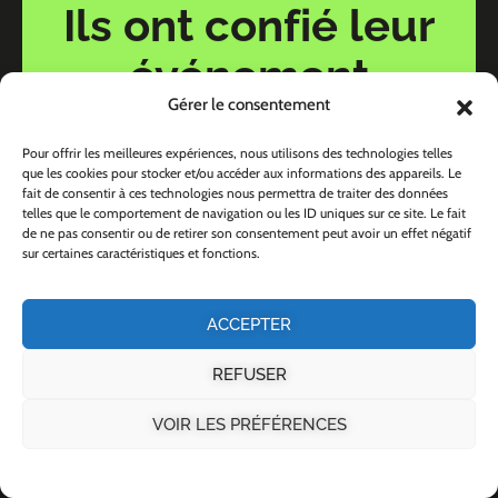
Ils ont confié leur
événement
Gérer le consentement
à Cédrik Event :
Pour offrir les meilleures expériences, nous utilisons des technologies telles
que les cookies pour stocker et/ou accéder aux informations des appareils. Le
Une prise de rdv, une rencontre, un
fait de consentir à ces technologies nous permettra de traiter des données
telles que le comportement de navigation ou les ID uniques sur ce site. Le fait
lien qui se créé et paf on avait trouvé
de ne pas consentir ou de retirer son consentement peut avoir un effet négatif
notre DJ. De supers conseils pour
sur certaines caractéristiques et fonctions.
nous aider à faire ce notre mariage le
plus jour de notre vie! Merci d'avoir
ACCEPTER
fait partie de cette aventure, nous ne
pouvons que te recommander quand
REFUSER
l'occasion se présente.
VOIR LES PRÉFÉRENCES
Elodie & Mickaël