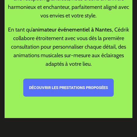
harmonieux et enchanteur, parfaitement aligné avec
vos envies et votre style.
En tant qu’
animateur événementiel à Nantes
, Cédrik
collabore étroitement avec vous dès la première
consultation pour personnaliser chaque détail, des
animations musicales sur-mesure aux éclairages
adaptés à votre lieu.
DÉCOUVRIR LES PRESTATIONS PROPOSÉES